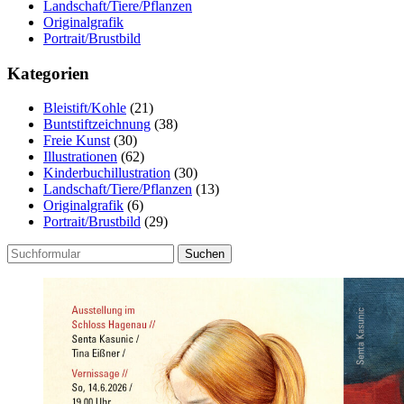
Landschaft/Tiere/Pflanzen
Originalgrafik
Portrait/Brustbild
Kategorien
Bleistift/Kohle
(21)
Buntstiftzeichnung
(38)
Freie Kunst
(30)
Illustrationen
(62)
Kinderbuchillustration
(30)
Landschaft/Tiere/Pflanzen
(13)
Originalgrafik
(6)
Portrait/Brustbild
(29)
Suchen
nach: