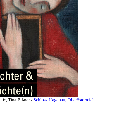
nic, Tina Eißner /
Schloss Hagenau, Oberösterreich
.