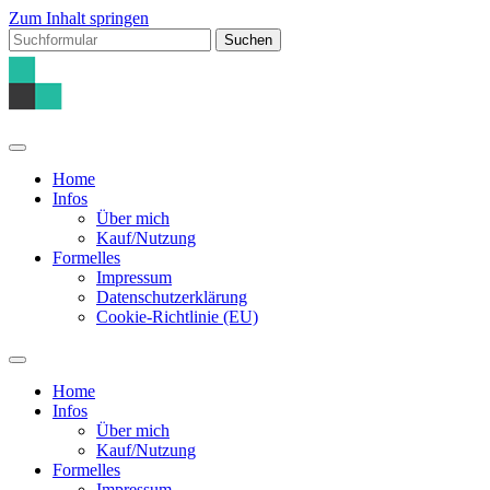
Zum Inhalt springen
Suchen
nach:
Hir
Home
Infos
Über mich
Kauf/Nutzung
Formelles
Impressum
Datenschutzerklärung
Cookie-Richtlinie (EU)
Suchfeld
ein-/ausblenden
Home
Infos
Über mich
Kauf/Nutzung
Formelles
Impressum