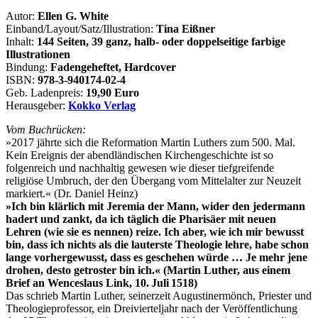
Autor:
Ellen G. White
Einband/Layout/Satz/Illustration:
Tina Eißner
Inhalt:
144 Seiten, 39 ganz, halb- oder doppelseitige farbige
Illustrationen
Bindung:
Fadengeheftet, Hardcover
ISBN:
978-3-940174-02-4
Geb. Ladenpreis:
19,90 Euro
Herausgeber:
Kokko Verlag
Vom Buchrücken:
»2017 jährte sich die Reformation Martin Luthers zum 500. Mal.
Kein Ereignis der abendländischen Kirchengeschichte ist so
folgenreich und nachhaltig gewesen wie dieser tiefgreifende
religiöse Umbruch, der den Übergang vom Mittelalter zur Neuzeit
markiert.« (Dr. Daniel Heinz)
»Ich bin klärlich mit Jeremia der Mann, wider den jedermann
hadert und zankt, da ich täglich die Pharisäer mit neuen
Lehren (wie sie es nennen) reize. Ich aber, wie ich mir bewusst
bin, dass ich nichts als die lauterste Theologie lehre, habe schon
lange vorhergewusst, dass es geschehen würde … Je mehr jene
drohen, desto getroster bin ich.« (Martin Luther, aus einem
Brief an Wenceslaus Link, 10. Juli 1518)
Das schrieb Martin Luther, sei­nerzeit Augustinermönch, Priester und
Theologieprofessor, ein Dreivierteljahr nach der Veröffentlichung