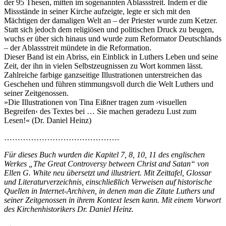
der 95 Thesen, mitten im sogenannten Ablassstreit. Indem er die
Missstände in seiner Kirche aufzeigte, legte er sich mit den
Mächtigen der damaligen Welt an – der Priester wurde zum Ketzer.
Statt sich jedoch dem religiösen und politischen Druck zu beugen,
wuchs er über sich hinaus und wurde zum Reformator Deutschlands
– der Ablassstreit mündete in die Reformation.
Dieser Band ist ein Abriss, ein Einblick in Luthers Leben und seine
Zeit, der ihn in vielen Selbstzeugnissen zu Wort kommen lässt.
Zahlreiche far­bige ganzseitige Illustrationen unterstreichen das
Geschehen und führen stimmungsvoll durch die Welt Luthers und
seiner Zeitgenossen.
»Die Illustrationen von Tina Eißner tragen zum ›visuellen
Begreifen‹ des Textes bei … Sie machen geradezu Lust zum
Lesen!« (Dr. Daniel Heinz)
…………………………………….
Für dieses Buch wurden die Kapitel 7, 8, 10, 11 des englischen
Werkes „The Great Controversy between Christ and Satan“ von
Ellen G. White neu übersetzt und illustriert. Mit Zeittafel, Glossar
und Literaturverzeichnis, einschließlich Verweisen auf historische
Quellen in Internet-Archiven, in denen man die Zitate Luthers und
seiner Zeitgenossen in ihrem Kontext lesen kann. Mit einem Vorwort
des Kirchenhistorikers Dr. Daniel Heinz.